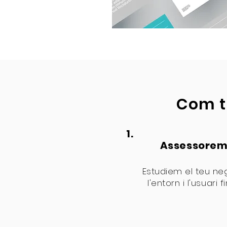
Com t
1.
Assessore
Estudiem el teu neg
l'entorn i l'usuari fi