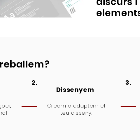
discurs 
elements
reballem?
2.
3
.
m
Dissenyem
oci,
Creem o adaptem el
nal.
teu disseny.