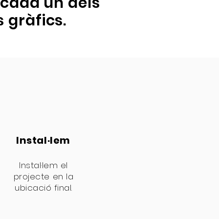
i cada un dels
 gràfics.
Instal·lem
Instal·lem el
projecte en la
ubicació final.