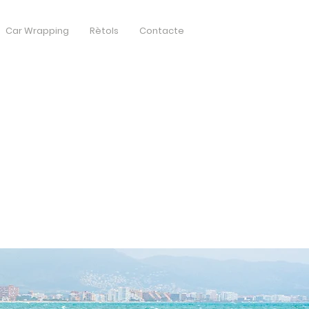
Car Wrapping
Rètols
Contacte