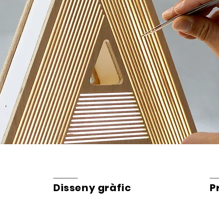
Disseny gràfic
P