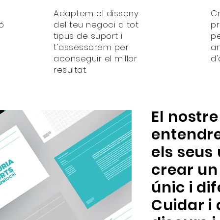
Adaptem el disseny
C
ó
del teu negoci a tot
p
tipus de suport i
pe
t'assessorem per
a
aconseguir el millor
d'
resultat.
El nostre
entendre
els seus
crear un
únic i di
Cuidar i 