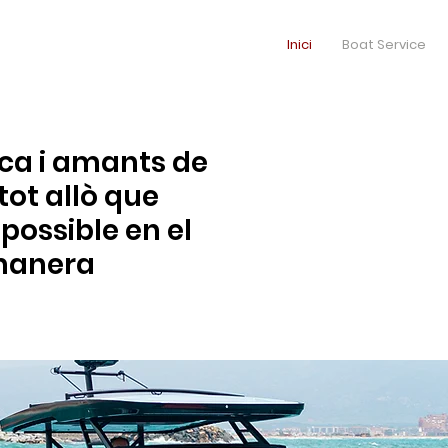
Inici
Boat Service
ica i amants de
tot allò que
ossible en el
 manera