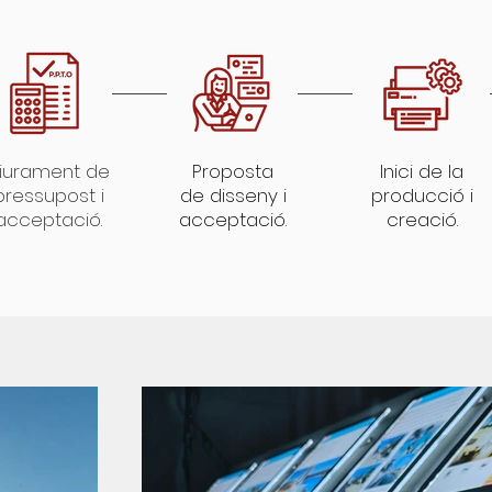
liurament de
Proposta
Inici de la
pressupost i
de disseny i
producció i
acceptació.
acceptació.
creació.