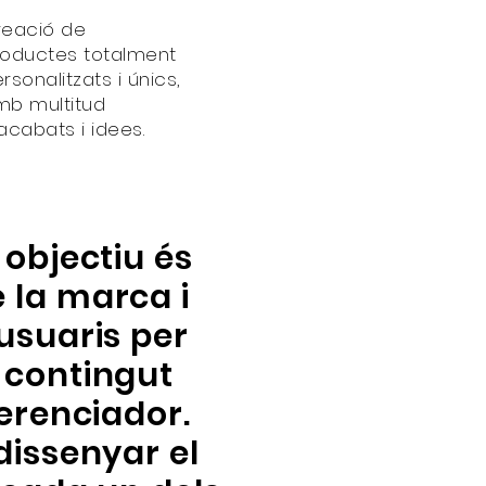
reació de
roductes totalment
rsonalitzats i únics,
mb multitud
acabats i idees.
 objectiu és
 la marca i
 usuaris per
 contingut
ferenciador.
dissenyar el