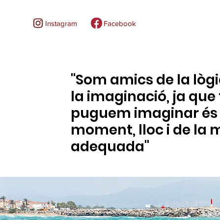
Instagram
Facebook
"Som amics de la lòg
la imaginació, ja que 
puguem imaginar és p
moment, lloc i de la
adequada"