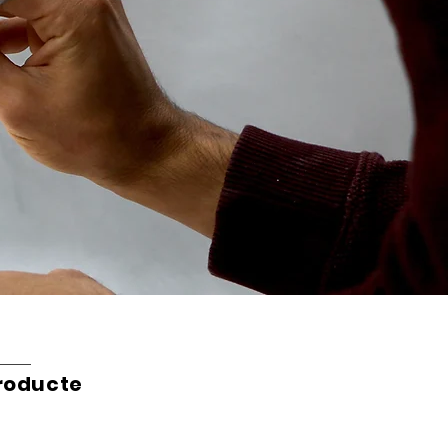
roducte